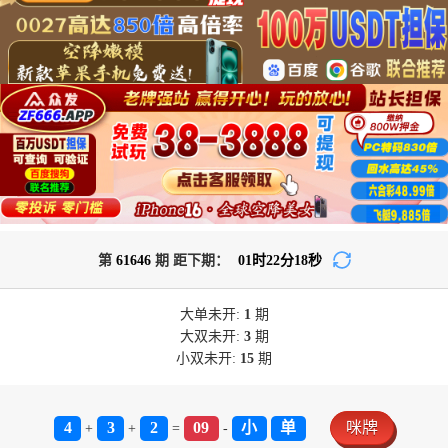
第
61646
期 距下期：
01
时
22
分
18
秒
大单
未开:
1
期
大双
未开:
3
期
小双
未开:
15
期
4
3
2
09
小
单
咪牌
+
+
=
-